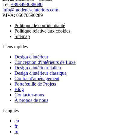
Tel:
+393493638680
info@modeneseinteriors.com
P.IVA:
05076590289
Politique de confidentialité
Politique relative aux cookies
Sitemap
Liens rapides
Design d'intérieur
Conception d'Intérieurs de Luxe
Design d'intérieur italien
Design d'intérieur classique
Contrat d'aménagement
Portefeuille de Projets
Blog
Contactez-nous
À propos de nous
Langues
en
fr
ru