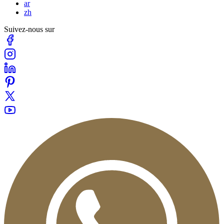
ar
zh
Suivez-nous sur