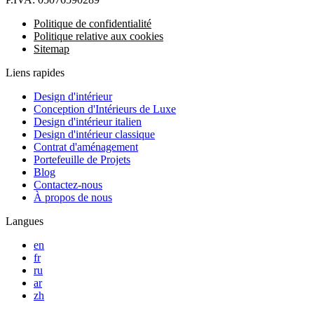
Politique de confidentialité
Politique relative aux cookies
Sitemap
Liens rapides
Design d'intérieur
Conception d'Intérieurs de Luxe
Design d'intérieur italien
Design d'intérieur classique
Contrat d'aménagement
Portefeuille de Projets
Blog
Contactez-nous
À propos de nous
Langues
en
fr
ru
ar
zh