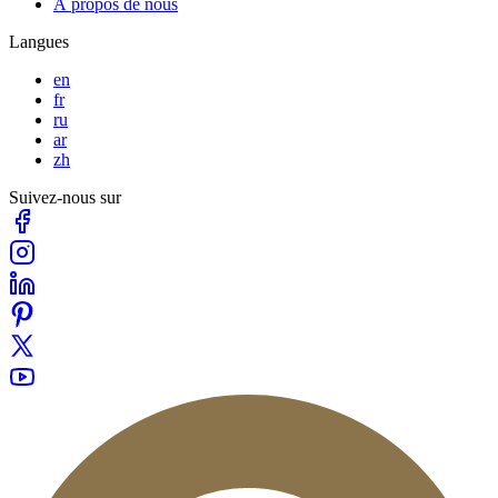
À propos de nous
Langues
en
fr
ru
ar
zh
Suivez-nous sur