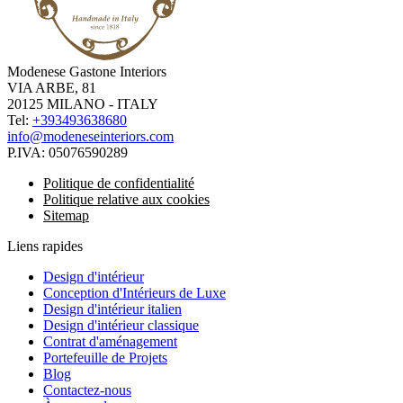
Modenese Gastone Interiors
VIA ARBE, 81
20125 MILANO - ITALY
Tel:
+393493638680
info@modeneseinteriors.com
P.IVA:
05076590289
Politique de confidentialité
Politique relative aux cookies
Sitemap
Liens rapides
Design d'intérieur
Conception d'Intérieurs de Luxe
Design d'intérieur italien
Design d'intérieur classique
Contrat d'aménagement
Portefeuille de Projets
Blog
Contactez-nous