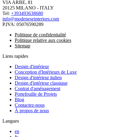
VIA ARBE, 81
20125 MILANO - ITALY
Tel:
+393493638680
info@modeneseinteriors.com
P.IVA:
05076590289
Politique de confidentialité
Politique relative aux cookies
Sitemap
Liens rapides
Design d'intérieur
Conception d'Intérieurs de Luxe
Design d'intérieur italien
Design d'intérieur classique
Contrat d'aménagement
Portefeuille de Projets
Blog
Contactez-nous
À propos de nous
Langues
en
fr