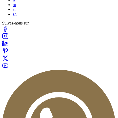
ru
ar
zh
Suivez-nous sur