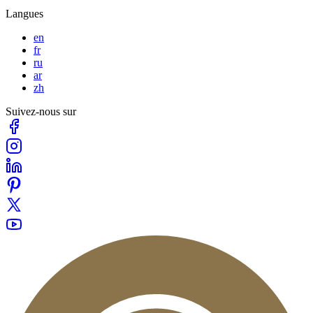
Langues
en
fr
ru
ar
zh
Suivez-nous sur