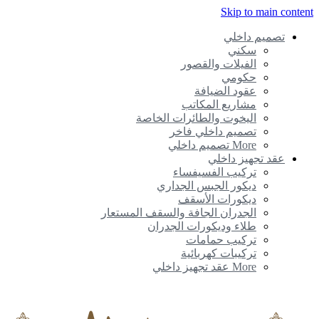
Skip to main conte
تصميم داخلي
سكني
الفيلات والقصور
حكومي
عقود الضيافة
مشاريع المكاتب
اليخوت والطائرات الخاصة
تصميم داخلي فاخر
More تصميم داخلي
عقد تجهيز داخلي
تركيب الفسيفساء
ديكور الجبس الجداري
ديكورات الأسقف
الجدران الجافة والسقف المستعار
طلاء وديكورات الجدران
تركيب حمامات
تركيبات كهربائية
More عقد تجهيز داخلي