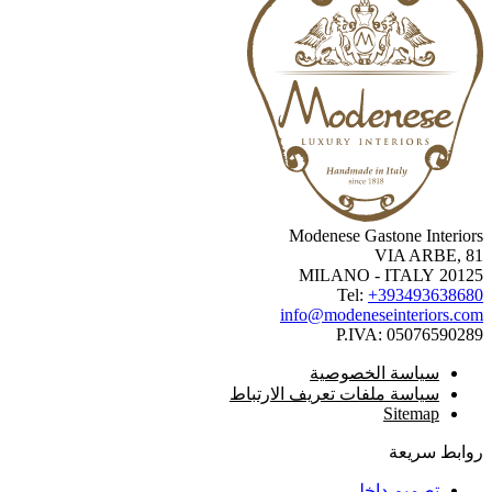
Modenese Gastone Interio
VIA ARBE, 
20125 MILANO -
Tel:
+3934936386
info@modeneseinteriors.c
P.IVA:
050765902
سياسة الخصوصية
سياسة ملفات تعريف الارتباط
Sitemap
ابط سريعة
تصميم داخلي