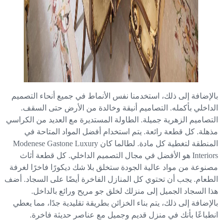
لإضافة إلى ذلك، استخدمنا نفس الأنماط في جميع أنحاء التصميم
داخلي بأكمله. التصاميم أنيقة وخالدة من الأرض حتى السقف.
تصاميم الزهرية جميلة. الطاولة المستديرة مع العديد من الكراسي
هلة. كل قطعة رائعة. يتم استخدام أفضل المواد المتاحة في
المنطقة لتغطية كل مادة. لطالما كان Modenese Gastone Luxury
Interiors هو الأفضل في مجال التصميم الداخلي. كل قطعة أثاث
نوعة من مواد عالية الجودة ستخلق بلا شك ديكورًا فاخرًا لغرفة
طعام. يجب أن تحتوي كل المنازل الفاخرة أيضًا على السجاد. أضف
ا السجاد الجميل إلى منزلك لخلق جو مريح ورائع بالداخل.
لإضافة إلى ذلك، يتم بناء الخزائن بطريقة تقليدية جدًا، مما يعطي
طباعًا بأنك في منزل قديم وجميل مع عناصر حديثة فاخرة.