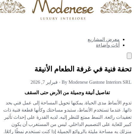
معرض المشاريع
أثاث وإضاءة
فة فنية في غرفة الطعام الأنيقة
By Modenese Gastone Interiors S
·
فبراير 7, 2026
تفاصيل أنيقة وجميلة من الأرض حتى السقف
وم الأنماط مدى الحياة. يمكنها تحويل المساحة إلى عمل فني بحد
تها. عندما تستخدم الأنماط، ستبدو مساحتك وكأنها قطعة فنية ذات
قيدات رائعة. النمط ممتع للنظر إليه. لديه القدرة على إحداث تأثير
ير للغاية على التصميم الداخلي. ليس من المستغرب أن يكون
زلك به مساحة مليئة بالروائع الجميلة إذا كنت تستخدم نمطًا رائعًا.