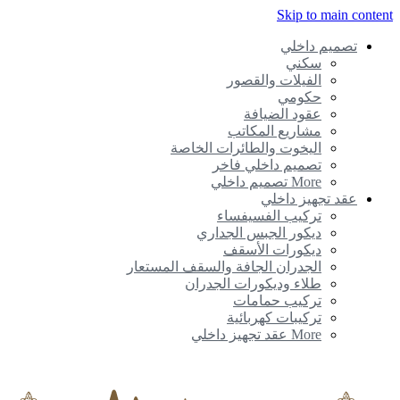
Skip to main content
تصميم داخلي
سكني
الفيلات والقصور
حكومي
عقود الضيافة
مشاريع المكاتب
اليخوت والطائرات الخاصة
تصميم داخلي فاخر
More تصميم داخلي
عقد تجهيز داخلي
تركيب الفسيفساء
ديكور الجبس الجداري
ديكورات الأسقف
الجدران الجافة والسقف المستعار
طلاء وديكورات الجدران
تركيب حمامات
تركيبات كهربائية
More عقد تجهيز داخلي