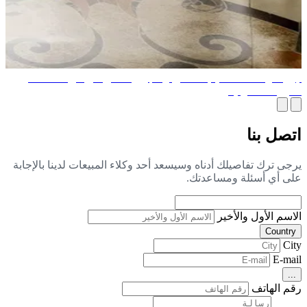
رز شركات التصميم الداخلي والتجهيزات في الرياض، المملكة
عربية السعودية
صل بنا
جى ترك تفاصيلك أدناه وسيسعد أحد وكلاء المبيعات لدينا بالإجابة
ى أي أسئلة ومساعدتك.
اسم الأول والأخير
Countr
Ci
E-ma
..
م الهاتف