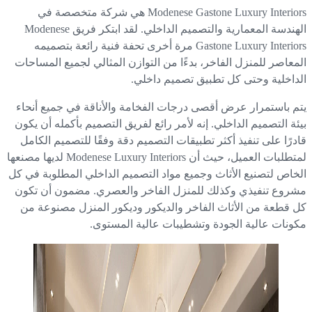
Modenese Gastone Luxury Interiors هي شركة متخصصة في
الهندسة المعمارية والتصميم الداخلي. لقد ابتكر فريق Modenese
Gastone Luxury Interiors مرة أخرى تحفة فنية رائعة بتصميمه
معاصر للمنزل الفاخر، بدءًا من التوازن المثالي لجميع المساحات
داخلية وحتى كل تطبيق تصميم داخلي.
م باستمرار عرض أقصى درجات الفخامة والأناقة في جميع أنحاء
ئة التصميم الداخلي. إنه لأمر رائع لفريق التصميم بأكمله أن يكون
درًا على تنفيذ أكثر تطبيقات التصميم دقة وفقًا للتصميم الكامل
لمتطلبات العميل، حيث أن Modenese Luxury Interiors لديها مصنعها
خاص لتصنيع الأثاث وجميع مواد التصميم الداخلي المطلوبة في كل
روع تنفيذي وكذلك للمنزل الفاخر والعصري. مضمون أن تكون
 قطعة من الأثاث الفاخر والديكور وديكور المنزل مصنوعة من
ونات عالية الجودة وتشطيبات عالية المستوى.