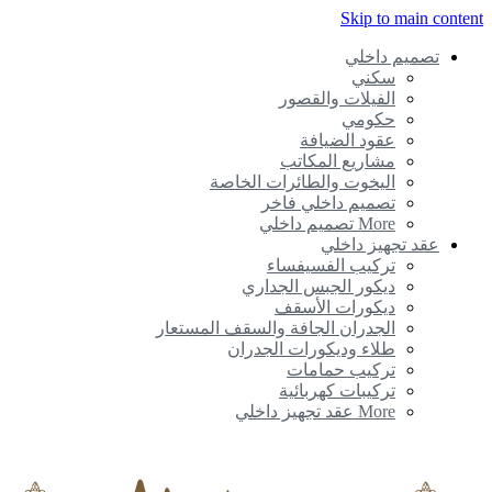
Skip to main conte
تصميم داخلي
سكني
الفيلات والقصور
حكومي
عقود الضيافة
مشاريع المكاتب
اليخوت والطائرات الخاصة
تصميم داخلي فاخر
More تصميم داخلي
عقد تجهيز داخلي
تركيب الفسيفساء
ديكور الجبس الجداري
ديكورات الأسقف
الجدران الجافة والسقف المستعار
طلاء وديكورات الجدران
تركيب حمامات
تركيبات كهربائية
More عقد تجهيز داخلي