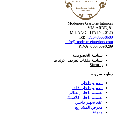
Modenese Gastone Interio
VIA ARBE, 
20125 MILANO -
Tel:
+3934936386
info@modeneseinteriors.c
P.IVA:
050765902
سياسة الخصوصية
سياسة ملفات تعريف الارتباط
Sitemap
ابط سريعة
تصميم داخلي
تصميم داخلي فاخر
تصميم داخلي إيطالي
تصميم داخلي كلاسيكي
عقد تجهيز داخلي
معرض المشاريع
مدونة