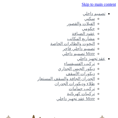
Skip to main conte
تصميم داخلي
سكني
الفيلات والقصور
حكومي
عقود الضيافة
مشاريع المكاتب
اليخوت والطائرات الخاصة
تصميم داخلي فاخر
More تصميم داخلي
عقد تجهيز داخلي
تركيب الفسيفساء
ديكور الجبس الجداري
ديكورات الأسقف
الجدران الجافة والسقف المستعار
طلاء وديكورات الجدران
تركيب حمامات
تركيبات كهربائية
More عقد تجهيز داخلي