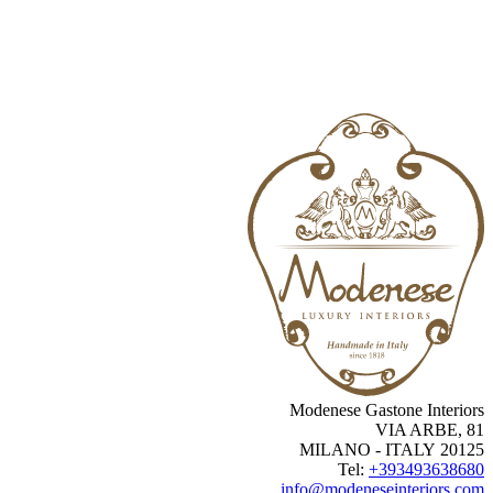
Modenese Gastone Interio
VIA ARBE, 
20125 MILANO -
Tel:
+3934936386
info@modeneseinteriors.c