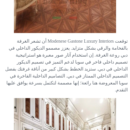
توقعت Modenese Gastone Luxury Interiors أن تشعر الغرفة
لفخامة والرقي بشكل متزايد. يعزز مصممو الديكور الداخلي في
ي روعة الغرفة. إن استخدام آثار صور معبرة هو استراتيجية
ميم داخلي فاخر في سوبا لدعم التميز في تصميم الديكور
داخلي في دبي. ستزيد الخطط بشكل كبير من أناقة غرفتك بفضل
تصميم الداخلي الممتاز في دبي. التصاميم الداخلية الفاخرة في
با المعروضة هنا رائعة؛ إنها مصممة لتكتمل بسرعة يوافق عليها
تقدم.