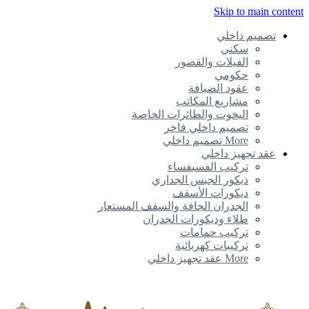
Skip to main content
تصميم داخلي
سكني
الفيلات والقصور
حكومي
عقود الضيافة
مشاريع المكاتب
اليخوت والطائرات الخاصة
تصميم داخلي فاخر
More تصميم داخلي
عقد تجهيز داخلي
تركيب الفسيفساء
ديكور الجبس الجداري
ديكورات الأسقف
الجدران الجافة والسقف المستعار
طلاء وديكورات الجدران
تركيب حمامات
تركيبات كهربائية
More عقد تجهيز داخلي