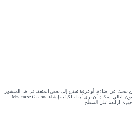
رج يبحث عن إضاءة، أو غرفة تحتاج إلى بعض المتعة. في هذا المنشور،
قمنا بتغطية عدد قليل من الأنواع المختلفة من أدوات الأحجار الكريمة. بعد قراءته، يجب أن يكون لديك فكرة عما يجب تضمينه في مبناك المجنون التالي. يمكنك أن ترى أمثلة لكيفية إنشاء Modenese Gastone