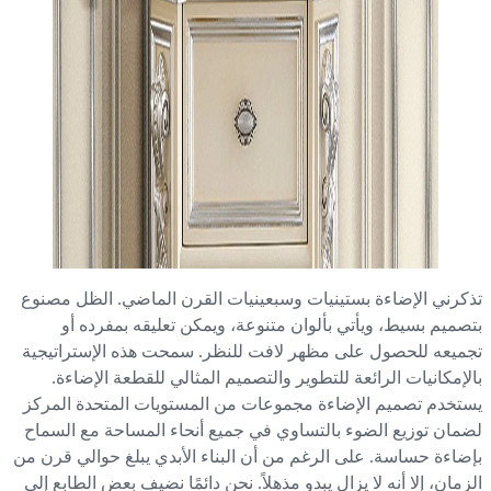
كرني الإضاءة بستينيات وسبعينيات القرن الماضي. الظل مصنوع
صميم بسيط، ويأتي بألوان متنوعة، ويمكن تعليقه بمفرده أو
ميعه للحصول على مظهر لافت للنظر. سمحت هذه الإستراتيجية
لإمكانيات الرائعة للتطوير والتصميم المثالي للقطعة الإضاءة.
تخدم تصميم الإضاءة مجموعات من المستويات المتحدة المركز
مان توزيع الضوء بالتساوي في جميع أنحاء المساحة مع السماح
ضاءة حساسة. على الرغم من أن البناء الأبدي يبلغ حوالي قرن من
زمان، إلا أنه لا يزال يبدو مذهلاً. نحن دائمًا نضيف بعض الطابع إلى