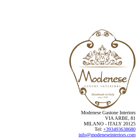
Modenese Gastone Interio
VIA ARBE, 
20125 MILANO -
Tel:
+3934936386
info@modeneseinteriors.c