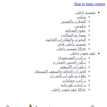
Skip to main conte
تصميم داخلي
سكني
الفيلات والقصور
حكومي
عقود الضيافة
مشاريع المكاتب
اليخوت والطائرات الخاصة
تصميم داخلي فاخر
More تصميم داخلي
عقد تجهيز داخلي
تركيب الفسيفساء
ديكور الجبس الجداري
ديكورات الأسقف
الجدران الجافة والسقف المستعار
طلاء وديكورات الجدران
تركيب حمامات
تركيبات كهربائية
More عقد تجهيز داخلي