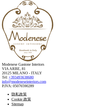
Modenese Gastone Interiors
VIA ARBE, 81
20125 MILANO - ITALY
Tel:
+393493638680
info@modeneseinteriors.com
P.IVA:
05076590289
隐私政策
Cookie 政策
Sitemap