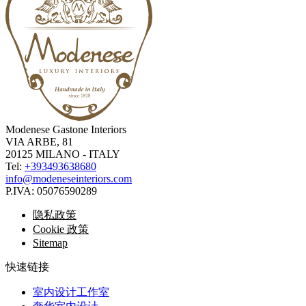
Modenese Gastone Interiors
VIA ARBE, 81
20125 MILANO - ITALY
Tel:
+393493638680
info@modeneseinteriors.com
P.IVA:
05076590289
隐私政策
Cookie 政策
Sitemap
快速链接
室内设计工作室