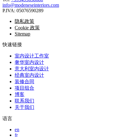
info@modeneseinteriors.com
P.IVA:
05076590289
隐私政策
Cookie 政策
Sitemap
快速链接
室内设计工作室
奢华室内设计
意大利室内设计
经典室内设计
装修合同
项目组合
博客
联系我们
关于我们
语言
en
fr