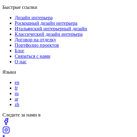
Быстрые ссылки
Дизайн интерьера
Роскошный дизайн интерьера
Итальянский интерьерный дизайн
Классический дизайн интерьера
Договор на отделку
Портфолио проектов
Блог
Связаться с нами
О нас
Языки
en
fr
ru
ar
zh
Следите за нами в