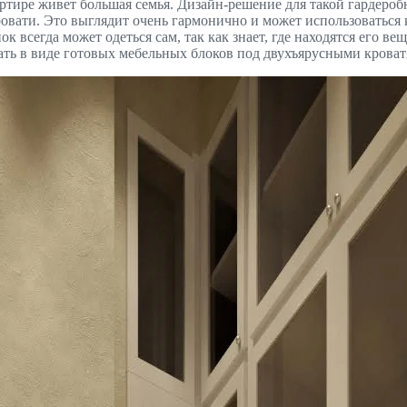
артире живет большая семья. Дизайн-решение для такой гардероб
ровати. Это выглядит очень гармонично и может использоваться
ок всегда может одеться сам, так как знает, где находятся его в
ть в виде готовых мебельных блоков под двухъярусными кроватя