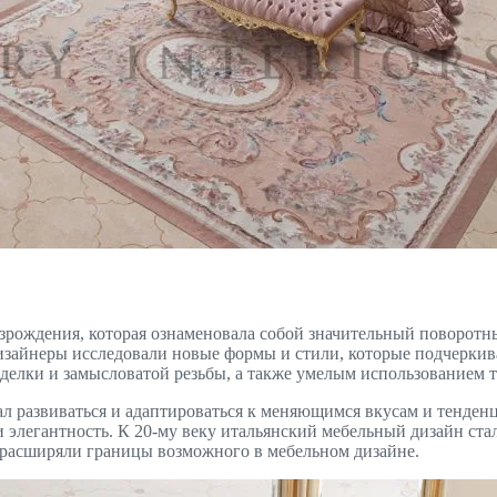
озрождения, которая ознаменовала собой значительный поворотн
изайнеры исследовали новые формы и стили, которые подчеркив
елки и замысловатой резьбы, а также умелым использованием та
 развиваться и адаптироваться к меняющимся вкусам и тенденц
 и элегантность. К 20-му веку итальянский мебельный дизайн 
 расширяли границы возможного в мебельном дизайне.