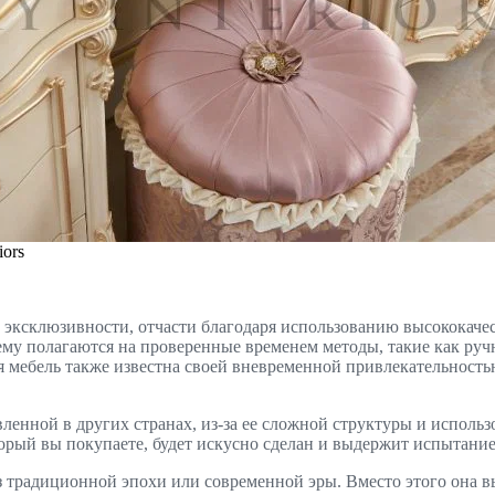
iors
 эксклюзивности, отчасти благодаря использованию высококач
у полагаются на проверенные временем методы, такие как ручна
мебель также известна своей вневременной привлекательностью
вленной в других странах, из-за ее сложной структуры и исполь
торый вы покупаете, будет искусно сделан и выдержит испытани
из традиционной эпохи или современной эры. Вместо этого она в