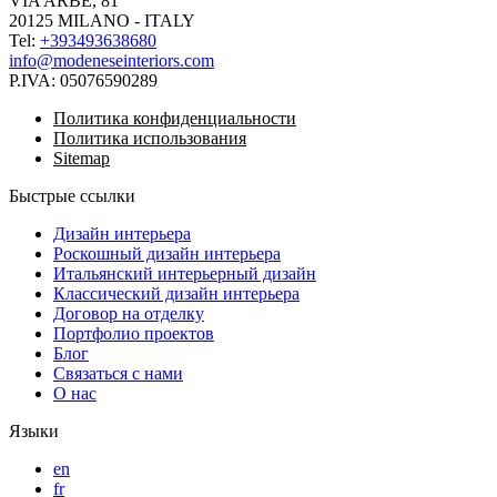
VIA ARBE, 81
20125 MILANO - ITALY
Tel:
+393493638680
info@modeneseinteriors.com
P.IVA:
05076590289
Политика конфиденциальности
Политика использования
Sitemap
Быстрые ссылки
Дизайн интерьера
Роскошный дизайн интерьера
Итальянский интерьерный дизайн
Классический дизайн интерьера
Договор на отделку
Портфолио проектов
Блог
Связаться с нами
О нас
Языки
en
fr