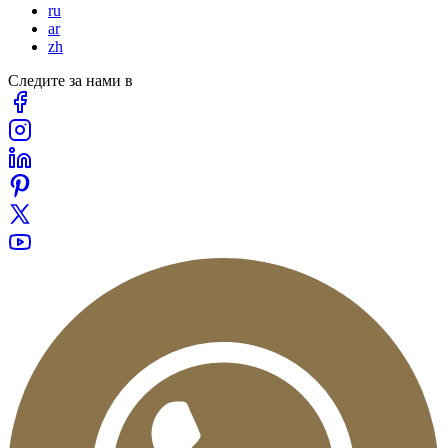
ru
ar
zh
Следите за нами в