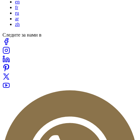
en
fr
ru
ar
zh
Следите за нами в