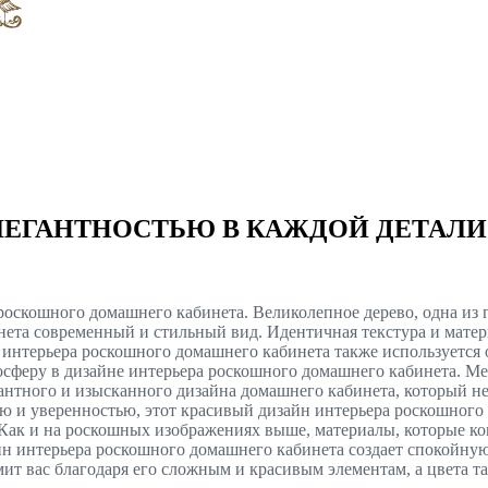
ЕГАНТНОСТЬЮ В КАЖДОЙ ДЕТАЛИ 
роскошного домашнего кабинета. Великолепное дерево, одна из
инета современный и стильный вид. Идентичная текстура и мат
 интерьера роскошного домашнего кабинета также используется
сферу в дизайне интерьера роскошного домашнего кабинета. Ме
легантного и изысканного дизайна домашнего кабинета, который 
ю и уверенностью, этот красивый дизайн интерьера роскошного
 Как и на роскошных изображениях выше, материалы, которые к
н интерьера роскошного домашнего кабинета создает спокойную
мит вас благодаря его сложным и красивым элементам, а цвета 