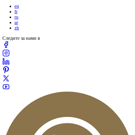
en
fr
ru
ar
zh
Следите за нами в