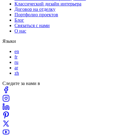
Классический дизайн интерьера
Договор на отделку
Портфолио проектов
Блог
Связаться с нами
О нас
Языки
en
fr
ru
ar
zh
Следите за нами в