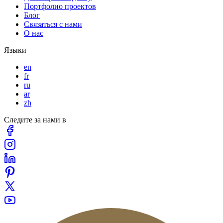
Портфолио проектов
Блог
Связаться с нами
О нас
Языки
en
fr
ru
ar
zh
Следите за нами в