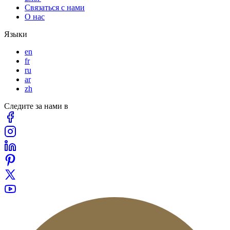
Связаться с нами
О нас
Языки
en
fr
ru
ar
zh
Следите за нами в