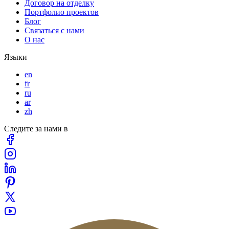
Договор на отделку
Портфолио проектов
Блог
Связаться с нами
О нас
Языки
en
fr
ru
ar
zh
Следите за нами в