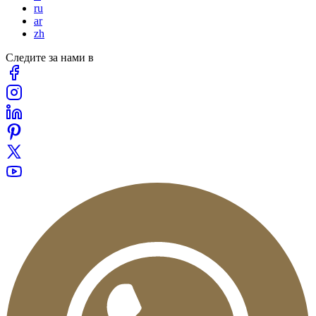
ru
ar
zh
Следите за нами в