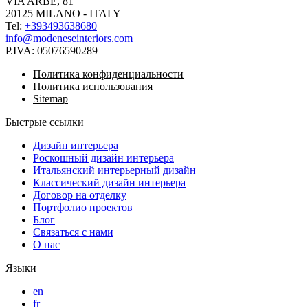
VIA ARBE, 81
20125 MILANO - ITALY
Tel:
+393493638680
info@modeneseinteriors.com
P.IVA:
05076590289
Политика конфиденциальности
Политика использования
Sitemap
Быстрые ссылки
Дизайн интерьера
Роскошный дизайн интерьера
Итальянский интерьерный дизайн
Классический дизайн интерьера
Договор на отделку
Портфолио проектов
Блог
Связаться с нами
О нас
Языки
en
fr