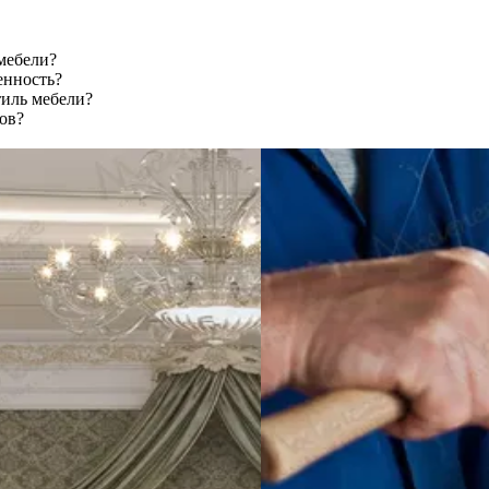
мебели?
енность?
тиль мебели?
ов?