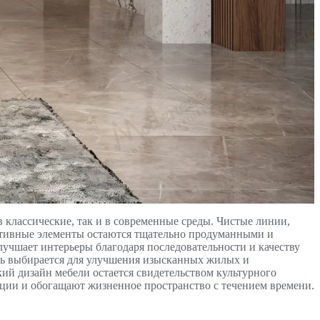
 классические, так и в современные среды. Чистые линии,
ативные элементы остаются тщательно продуманными и
учшает интерьеры благодаря последовательности и качеству
ель выбирается для улучшения изысканных жилых и
ий дизайн мебели остается свидетельством культурного
нции и обогащают жизненное пространство с течением времени.