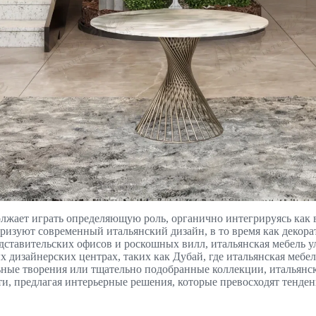
лжает играть определяющую роль, органично интегрируясь как в
изуют современный итальянский дизайн, в то время как декор
ставительских офисов и роскошных вилл, итальянская мебель ул
х дизайнерских центрах, таких как Дубай, где итальянская меб
ные творения или тщательно подобранные коллекции, итальянск
сти, предлагая интерьерные решения, которые превосходят тенде