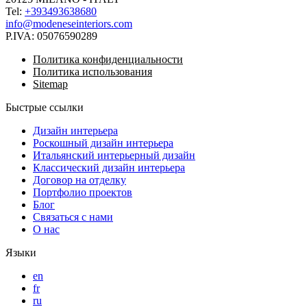
Tel:
+393493638680
info@modeneseinteriors.com
P.IVA:
05076590289
Политика конфиденциальности
Политика использования
Sitemap
Быстрые ссылки
Дизайн интерьера
Роскошный дизайн интерьера
Итальянский интерьерный дизайн
Классический дизайн интерьера
Договор на отделку
Портфолио проектов
Блог
Связаться с нами
О нас
Языки
en
fr
ru