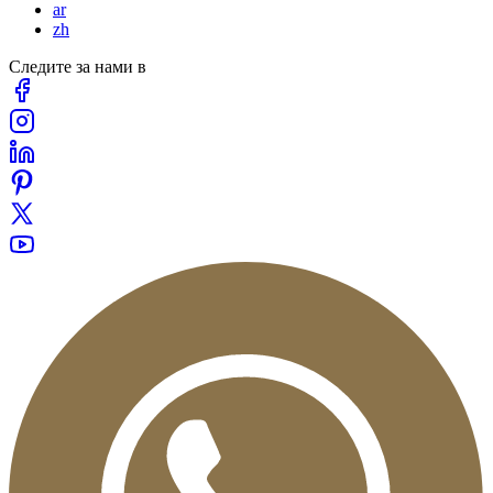
ar
zh
Следите за нами в