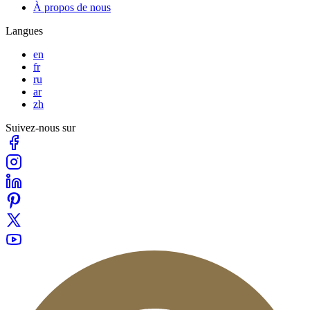
À propos de nous
Langues
en
fr
ru
ar
zh
Suivez-nous sur