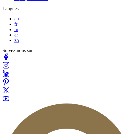
Langues
en
fr
ru
ar
zh
Suivez-nous sur