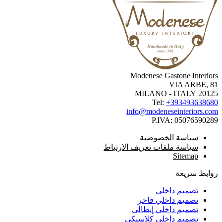
Modenese Gastone Interio
VIA ARBE, 
20125 MILANO -
Tel:
+3934936386
info@modeneseinteriors.c
P.IVA:
050765902
سياسة الخصوصية
سياسة ملفات تعريف الارتباط
Sitemap
ابط سريعة
تصميم داخلي
تصميم داخلي فاخر
تصميم داخلي إيطالي
تصميم داخلي كلاسيكي