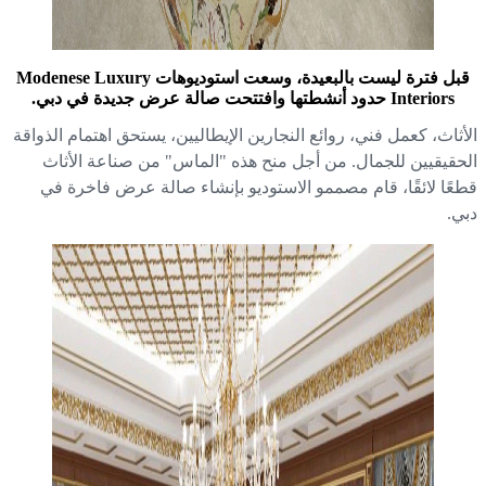
قبل فترة ليست بالبعيدة، وسعت استوديوهات Modenese Luxury
Interiors حدود أنشطتها وافتتحت صالة عرض جديدة في دبي.
أثاث، كعمل فني، روائع النجارين الإيطاليين، يستحق اهتمام الذواقة
حقيقيين للجمال. من أجل منح هذه "الماس" من صناعة الأثاث
عًا لائقًا، قام مصممو الاستوديو بإنشاء صالة عرض فاخرة في
ي.