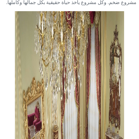
روع ضخم. وكل مشروع يأخذ حياة حقيقية بكل جمالها وكاملها.