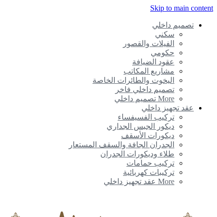
Skip to main conte
تصميم داخلي
سكني
الفيلات والقصور
حكومي
عقود الضيافة
مشاريع المكاتب
اليخوت والطائرات الخاصة
تصميم داخلي فاخر
More تصميم داخلي
عقد تجهيز داخلي
تركيب الفسيفساء
ديكور الجبس الجداري
ديكورات الأسقف
الجدران الجافة والسقف المستعار
طلاء وديكورات الجدران
تركيب حمامات
تركيبات كهربائية
More عقد تجهيز داخلي