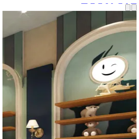
رض كروكوس في موسكو