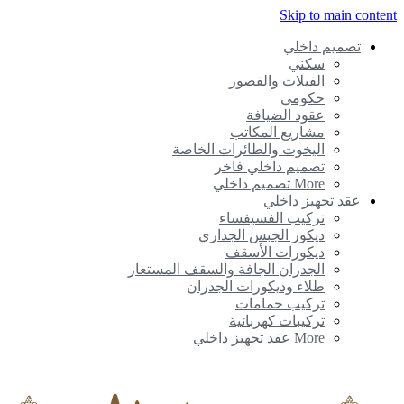
Skip to main conte
تصميم داخلي
سكني
الفيلات والقصور
حكومي
عقود الضيافة
مشاريع المكاتب
اليخوت والطائرات الخاصة
تصميم داخلي فاخر
More تصميم داخلي
عقد تجهيز داخلي
تركيب الفسيفساء
ديكور الجبس الجداري
ديكورات الأسقف
الجدران الجافة والسقف المستعار
طلاء وديكورات الجدران
تركيب حمامات
تركيبات كهربائية
More عقد تجهيز داخلي