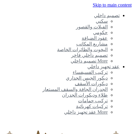
Skip to main conte
تصميم داخلي
سكني
الفيلات والقصور
حكومي
عقود الضيافة
مشاريع المكاتب
اليخوت والطائرات الخاصة
تصميم داخلي فاخر
More تصميم داخلي
عقد تجهيز داخلي
تركيب الفسيفساء
ديكور الجبس الجداري
ديكورات الأسقف
الجدران الجافة والسقف المستعار
طلاء وديكورات الجدران
تركيب حمامات
تركيبات كهربائية
More عقد تجهيز داخلي