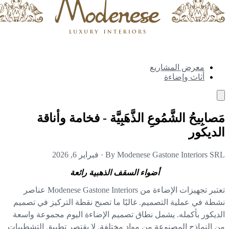
معرض المشاريع
أثاث وإضاءة
صابِيحُ الشَّمُوعِ الذَّهَبِيَّة - فخامة وأناقة
ديكور
By Modenese Gastone Interiors S
·
فبراير 6, 2026
أضواء السقف الذهبية رائعة
تعتبر تجهيزات الإضاءة من Modenese Gastone Interiors عناصر
طة في عملية التصميم. غالبًا ما تصبح نقطة التركيز في تصميم
ديكور بأكمله. يشمل نطاق تصميم الإضاءة اليوم مجموعة واسعة
 النماذج المصنوعة من مواد مختلفة. لا يقتصر تطبيق التشطيبات