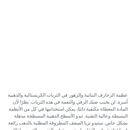
مة الزخارف النباتية والزهور في الثريات الكريستالية والذهبية
رة. لن يخيب ضنك الرقي والنعمة في هذه الثريات. نظرًا لأن
مادة المعطاة مكتفية ذاتيًا، يمكن استخدامها في كل من الأنظمة
بسيطة وعالية التقنية. تبدو الأسطح الذهبية المسطحة مذهلة
كل خاص. ستبدو ثريا السقف المطروقة المطلية بالذهب رائعة
 إعداد شرقي. التفاصيل ضرورية في التصميم الغريب، لذلك