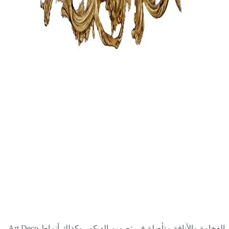
الفخامة والأناقة متأصلة في تصميم الديكور وكذلك أنماط Art Deco