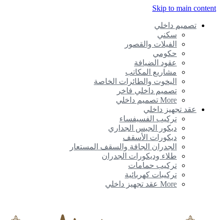
Skip to main conte
تصميم داخلي
سكني
الفيلات والقصور
حكومي
عقود الضيافة
مشاريع المكاتب
اليخوت والطائرات الخاصة
تصميم داخلي فاخر
More تصميم داخلي
عقد تجهيز داخلي
تركيب الفسيفساء
ديكور الجبس الجداري
ديكورات الأسقف
الجدران الجافة والسقف المستعار
طلاء وديكورات الجدران
تركيب حمامات
تركيبات كهربائية
More عقد تجهيز داخلي