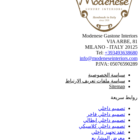
Modenese Gastone Interio
VIA ARBE, 
20125 MILANO -
Tel:
+3934936386
info@modeneseinteriors.c
P.IVA:
050765902
سياسة الخصوصية
سياسة ملفات تعريف الارتباط
Sitemap
ابط سريعة
تصميم داخلي
تصميم داخلي فاخر
تصميم داخلي إيطالي
تصميم داخلي كلاسيكي
عقد تجهيز داخلي
معرض المشاريع