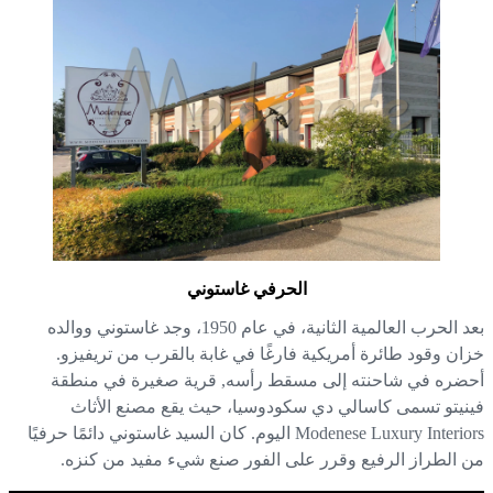
الحرفي غاستوني
بعد الحرب العالمية الثانية، في عام 1950، وجد غاستوني ووالده
ان وقود طائرة أمريكية فارغًا في غابة بالقرب من تريفيزو.
ضره في شاحنته إلى مسقط رأسه, قرية صغيرة في منطقة
نيتو تسمى كاسالي دي سكودوسيا، حيث يقع مصنع الأثاث
Modenese Luxury Interiors اليوم. كان السيد غاستوني دائمًا حرفيًا
 الطراز الرفيع وقرر على الفور صنع شيء مفيد من كنزه.