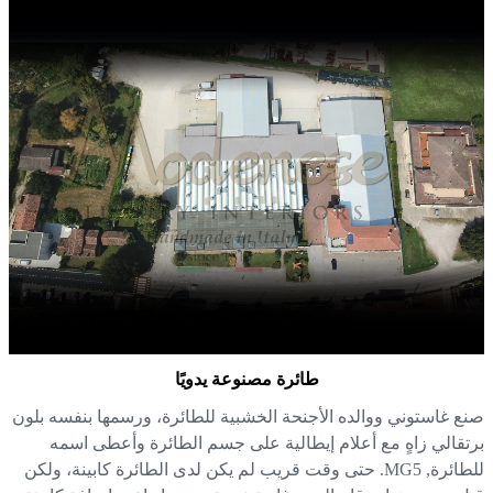
طائرة مصنوعة يدويًا
ع غاستوني ووالده الأجنحة الخشبية للطائرة، ورسمها بنفسه بلون
تقالي زاهٍ مع أعلام إيطالية على جسم الطائرة وأعطى اسمه
للطائرة, MG5. حتى وقت قريب لم يكن لدى الطائرة كابينة، ولكن