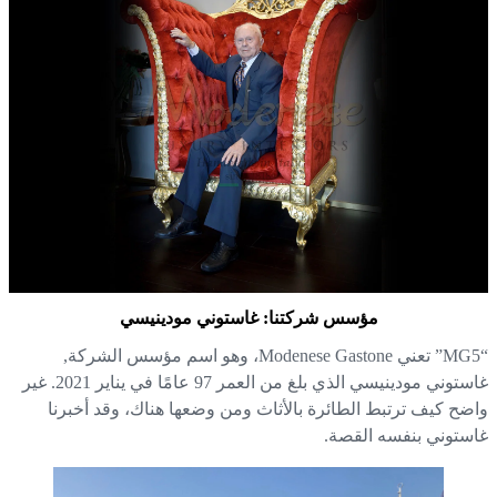
مؤسس شركتنا: غاستوني مودينيسي
“MG5” تعني Modenese Gastone، وهو اسم مؤسس الشركة,
غاستوني مودينيسي الذي بلغ من العمر 97 عامًا في يناير 2021. غير
ضح كيف ترتبط الطائرة بالأثاث ومن وضعها هناك، وقد أخبرنا
ستوني بنفسه القصة.