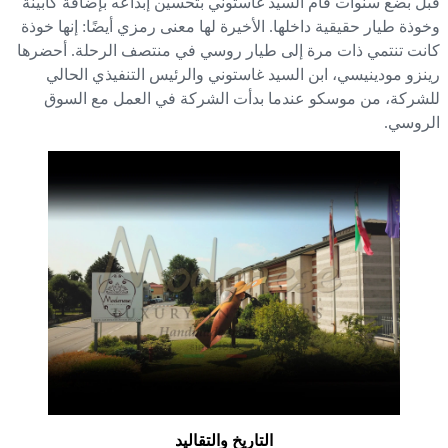
ل بضع سنوات قام السيد غاستوني بتحسين إبداعه بإضافة كابينة
وذة طيار حقيقية داخلها. الأخيرة لها معنى رمزي أيضًا: إنها خوذة
نت تنتمي ذات مرة إلى طيار روسي في منتصف الرحلة. أحضرها
نزو مودينيسي، ابن السيد غاستوني والرئيس التنفيذي الحالي
شركة، من موسكو عندما بدأت الشركة في العمل مع السوق
روسي.
التاريخ والتقاليد