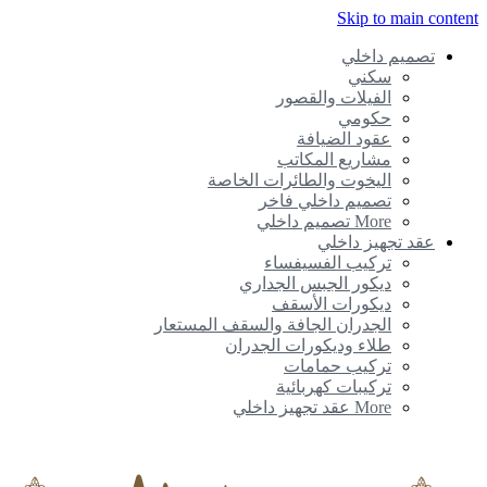
Skip to main conte
تصميم داخلي
سكني
الفيلات والقصور
حكومي
عقود الضيافة
مشاريع المكاتب
اليخوت والطائرات الخاصة
تصميم داخلي فاخر
More تصميم داخلي
عقد تجهيز داخلي
تركيب الفسيفساء
ديكور الجبس الجداري
ديكورات الأسقف
الجدران الجافة والسقف المستعار
طلاء وديكورات الجدران
تركيب حمامات
تركيبات كهربائية
More عقد تجهيز داخلي