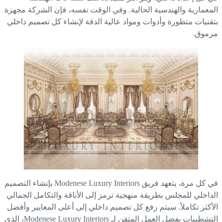
معمارية والهندسية الحالية. وفي الوقت نفسه، فإن الشركة مجهزة
قنيات متطورة وأدوات ومواد عالية الدقة لإنشاء كل تصميم داخلي
موق.
في كل مرة، يتعهد فريق Modenese Luxury Interiors بإنشاء التصميم
داخلي للمجلس بطريقة منهجية ترمز إلى الأناقة والتكامل الجمالي
أكثر تكاملاً. سيتم رفع كل تصميم داخلي إلى أعلى المعايير وأفضل
التشطيبات بفضل العمل المتقن لـ Modenese Luxury Interiors، الذي