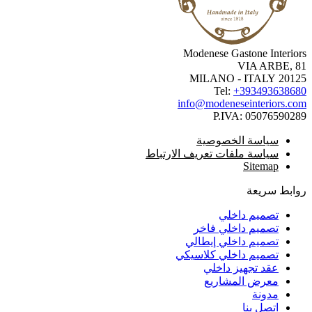
Modenese Gastone Interio
VIA ARBE, 
20125 MILANO -
Tel:
+3934936386
info@modeneseinteriors.c
P.IVA:
050765902
سياسة الخصوصية
سياسة ملفات تعريف الارتباط
Sitemap
ابط سريعة
تصميم داخلي
تصميم داخلي فاخر
تصميم داخلي إيطالي
تصميم داخلي كلاسيكي
عقد تجهيز داخلي
معرض المشاريع
مدونة
اتصل بنا