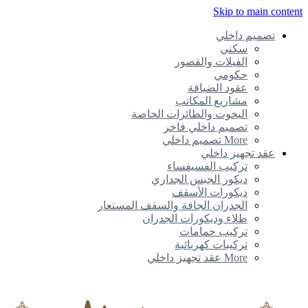
Skip to main conte
تصميم داخلي
سكني
الفيلات والقصور
حكومي
عقود الضيافة
مشاريع المكاتب
اليخوت والطائرات الخاصة
تصميم داخلي فاخر
More تصميم داخلي
عقد تجهيز داخلي
تركيب الفسيفساء
ديكور الجبس الجداري
ديكورات الأسقف
الجدران الجافة والسقف المستعار
طلاء وديكورات الجدران
تركيب حمامات
تركيبات كهربائية
More عقد تجهيز داخلي