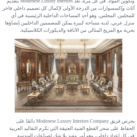
وتكوين المواد. في كل مرة، تعد Modenese Luxury Interiors بتقديم
اث وإكسسوارات من الدرجة الأولى لإكمال كل تصميم داخلي فاخر
مجلس. المجلس، وهو أحد المساحات الداخلية الرئيسية في أي
زل عربي، لديه مساحة كبيرة يمكن للمصممين الداخليين إنشاؤها
رية مع المزيج المثالي من الأناقة والديكورات الكلاسيكية.
يحرص فريق Modenese Luxury Interiors Company دائمًا على
حفاظ على سحر القطع الفنية العتيقة التي تكرم التقاليد العربية
 كل إعداد داخلي، وهو أمر مفيد بلا شك لصناعات الهندسة