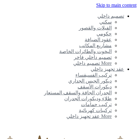
Skip to main content
تصميم داخلي
سكني
الفيلات والقصور
حكومي
عقود الضيافة
مشاريع المكاتب
اليخوت والطائرات الخاصة
تصميم داخلي فاخر
More تصميم داخلي
عقد تجهيز داخلي
تركيب الفسيفساء
ديكور الجبس الجداري
ديكورات الأسقف
الجدران الجافة والسقف المستعار
طلاء وديكورات الجدران
تركيب حمامات
تركيبات كهربائية
More عقد تجهيز داخلي