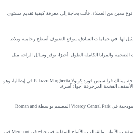
 نوع معين من العملاء، فأنت بحاجة إلى معرفة كيفية تقديم مستوى
ثيل لها. في حمامات الفنادق، يتوقع الضيوف أسطح رخامية وبلاط
ت الضخمة والمرايا الكاملة الطول. أخيرًا، توفر وسائل الراحة مثل
يتوفر البلاط في مجموعة واسعة من الأنماط الغنية التي يمكن استخدامها كفن في الحمام، مما يضيف ألوانًا وأنماطًا مثيرة للاهتمام إلى المساحة. يمتلك فرانسيس فورد كوبولا Palazzo Margherita في إيطاليا، وهو
الأسقف الفخمة المزخرفة أجواء آسرة.
تضيف الأرضيات الخشبية الغنية الدفء إلى أي غرفة ولكن غالبًا ما يتم تجاهلها. يخلق نمط herringbone تطورًا جذابًا للعين للأرضية الخشبية النموذجية في Viceroy Central Park المصمم بواسطة Roman and
الأبيض شبه اللامع هو التقليدي للأبواب والحواف، لكن الأسود هو بديل أقل توقعًا ولكنه رائع. قام مصمم بوسطن راشيل رايدر بطلاء عوارض السقف والأبواب والقوالب والألواح السفلية في جناح في Merchant في