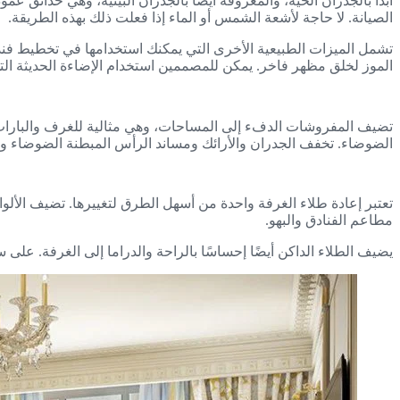
ابدأ بالجدران الحية، والمعروفة أيضًا بالجدران البيئية، وهي حدائق 
الصيانة. لا حاجة لأشعة الشمس أو الماء إذا فعلت ذلك بهذه الطريقة.
تشمل الميزات الطبيعية الأخرى التي يمكنك استخدامها في تخطيط فندقك
الموز لخلق مظهر فاخر. يمكن للمصممين استخدام الإضاءة الحديثة التي 
تضيف المفروشات الدفء إلى المساحات، وهي مثالية للغرف والبارات وا
الضوضاء. تخفف الجدران والأرائك ومساند الرأس المبطنة الضوضاء 
تعتبر إعادة طلاء الغرفة واحدة من أسهل الطرق لتغييرها. تضيف الألوان ا
مطاعم الفنادق والبهو.
يضيف الطلاء الداكن أيضًا إحساسًا بالراحة والدراما إلى الغرفة. على س