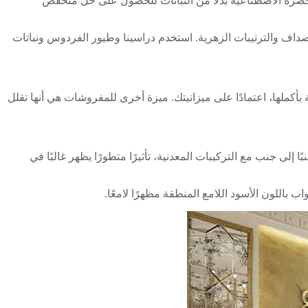
 الخضرة الاصطناعية بدلاً من النباتات للحصول على حل منخفض
أصداف والترتيبات الزهرية. استخدم دراسينا وطيور الفردوس ونباتات
كملها، اعتمادًا على ميزانيتك. ميزة أخرى للمفروشات هي أنها تقلل
 إلى جنب مع التركيبات المعدنية، تأثيرًا متطورًا يظهر غالبًا في
 باللون الأسود اللامع المنطقة مظهرًا لامعًا.