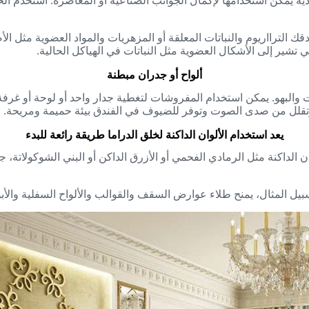
عمودية يمكن استخدامها لإكمال الجوانب الصناعية أو المعاصرة. استخدم
 الترااريوم والنباتات المعلقة أو المزهريات والمواد العضوية مثل ال
تشير إلى الأشكال العضوية مثل النباتات في الهياكل الحالية.
ألواح أو جدران مبطنة
لبهو. يمكن استخدام المفروشات لتغطية جدار واحد أو لوحة أو غرفة بأ
وتقلل من صدى الصوت وتوفر للضيوف في الفندق بيئة حميمة ومريحة.
يعد استخدام الألوان الداكنة لخلق الدراما طريقة رائعة للبدء
لداكنة مثل الرمادي الفحمي أو الأزرق الداكن أو البني الشوكولاتة، جنبًا
بيل المثال، يمنح طلاء عوارض السقف والقوالب والألواح السفلية والأبواب