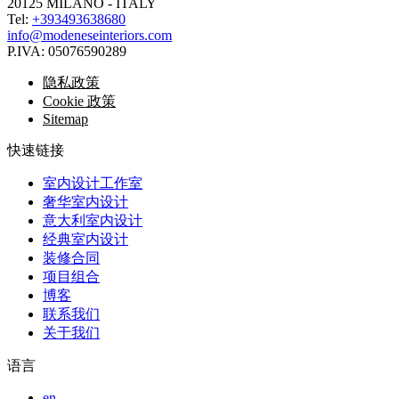
20125 MILANO - ITALY
Tel:
+393493638680
info@modeneseinteriors.com
P.IVA:
05076590289
隐私政策
Cookie 政策
Sitemap
快速链接
室内设计工作室
奢华室内设计
意大利室内设计
经典室内设计
装修合同
项目组合
博客
联系我们
关于我们
语言
en