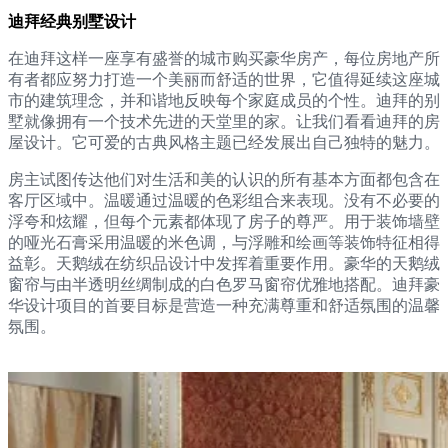
迪拜经典别墅设计
在迪拜这样一座享有盛誉的城市购买豪华房产，每位房地产所
有者都应努力打造一个美丽而舒适的世界，它值得延续这座城
市的建筑理念，并和谐地反映每个家庭成员的个性。迪拜的别
墅就像拥有一个技术先进的天堂里的家。让我们看看迪拜的房
屋设计。它可爱的古典风格主题已经发展出自己独特的魅力。
房主试图传达他们对生活和美的认识的所有基本方面都包含在
客厅区域中。温暖通过温暖的色彩组合来表现。没有不必要的
浮夸和炫耀，但每个元素都体现了房子的尊严。用于装饰墙壁
的哑光石膏采用温暖的米色调，与浮雕和绘画等装饰特征相得
益彰。天鹅绒在纺织品设计中发挥着重要作用。豪华的天鹅绒
窗帘与由半透明丝绸制成的白色罗马窗帘优雅地搭配。迪拜豪
华设计项目的首要目标是营造一种充满尊重和舒适氛围的温馨
氛围。