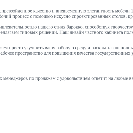
превзойденное качество и вневременную элегантность мебели 10
очий процесс с помощью искусно спроектированных столов, кре
ивлекательностью нашего стиля барокко, способствуя творчеству
предлагаем типовых решений. Наш дизайн частного кабинета по
ем просто улучшить вашу рабочую среду и раскрыть ваш полный п
абочее пространство для повышения качества государственных у
их менеджеров по продажам с удовольствием ответит на любые 