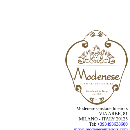
Modenese Gastone Interio
VIA ARBE, 
20125 MILANO -
Tel:
+3934936386
info@modeneseinteriors.c