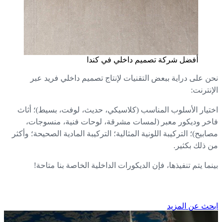
أفضل شركة تصميم داخلي في كندا
ن على دراية ببعض التقنيات لإنتاج تصميم داخلي فريد عبر
إنترنت:
تيار الأسلوب المناسب (كلاسيكي، حديث، لوفت، بسيط)؛ أثاث
خر وديكور معبر (لمسات مشرقة، لوحات فنية، منسوجات،
ابيح)؛ التركيبة اللونية المثالية؛ التركيبة المادية الصحيحة؛ وأكثر
 ذلك بكثير.
نما يتم تنفيذها، فإن الديكورات الداخلية الخاصة بنا متاحة!
حث عن المزيد