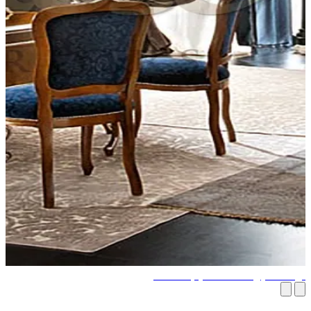
حة تظليل داكنة تصاميم أثاث داكن