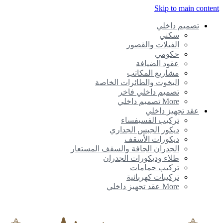
Skip to main conte
تصميم داخلي
سكني
الفيلات والقصور
حكومي
عقود الضيافة
مشاريع المكاتب
اليخوت والطائرات الخاصة
تصميم داخلي فاخر
More تصميم داخلي
عقد تجهيز داخلي
تركيب الفسيفساء
ديكور الجبس الجداري
ديكورات الأسقف
الجدران الجافة والسقف المستعار
طلاء وديكورات الجدران
تركيب حمامات
تركيبات كهربائية
More عقد تجهيز داخلي