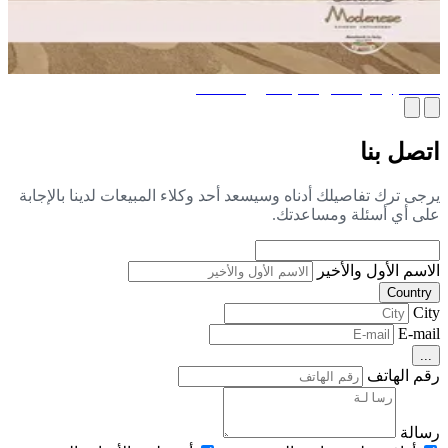
تفاصيل مهمة في تنفيذ منزل أحلامك
صل بنا
جى ترك تفاصيلك أدناه وسيسعد أحد وكلاء المبيعات لدينا بالإجابة
ى أي أسئلة ومساعدتك.
اسم الأول والأخير
Countr
Ci
E-ma
..
م الهاتف
الة