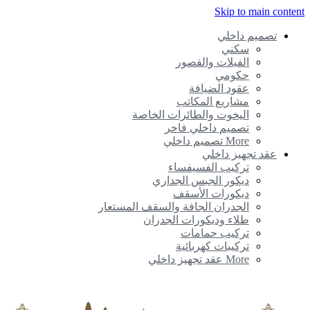
Skip to main conte
تصميم داخلي
سكني
الفيلات والقصور
حكومي
عقود الضيافة
مشاريع المكاتب
اليخوت والطائرات الخاصة
تصميم داخلي فاخر
More تصميم داخلي
عقد تجهيز داخلي
تركيب الفسيفساء
ديكور الجبس الجداري
ديكورات الأسقف
الجدران الجافة والسقف المستعار
طلاء وديكورات الجدران
تركيب حمامات
تركيبات كهربائية
More عقد تجهيز داخلي