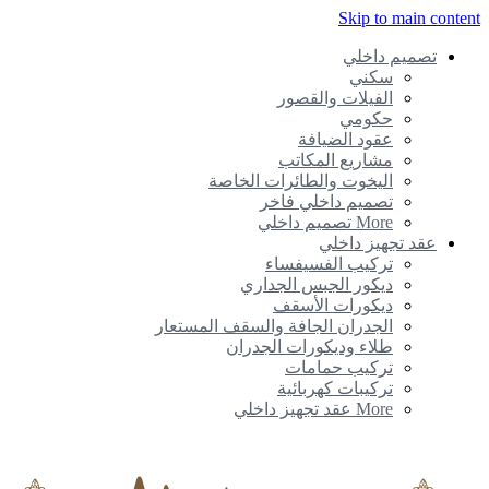
Skip to main conte
تصميم داخلي
سكني
الفيلات والقصور
حكومي
عقود الضيافة
مشاريع المكاتب
اليخوت والطائرات الخاصة
تصميم داخلي فاخر
More تصميم داخلي
عقد تجهيز داخلي
تركيب الفسيفساء
ديكور الجبس الجداري
ديكورات الأسقف
الجدران الجافة والسقف المستعار
طلاء وديكورات الجدران
تركيب حمامات
تركيبات كهربائية
More عقد تجهيز داخلي