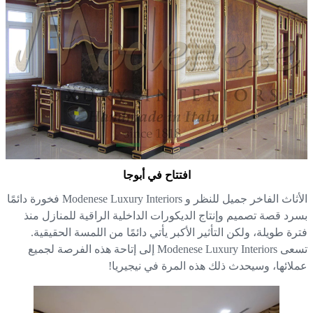
افتتاح في أبوجا
الأثاث الفاخر جميل للنظر و Modenese Luxury Interiors فخورة دائمًا
رد قصة تصميم وإنتاج الديكورات الداخلية الراقية للمنازل منذ
رة طويلة، ولكن التأثير الأكبر يأتي دائمًا من اللمسة الحقيقية.
تسعى Modenese Luxury Interiors إلى إتاحة هذه الفرصة لجميع
لائها، وسيحدث ذلك هذه المرة في نيجيريا!