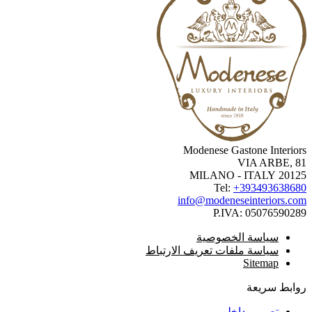
Modenese Gastone Interio
VIA ARBE, 
20125 MILANO -
Tel:
+3934936386
info@modeneseinteriors.c
P.IVA:
050765902
سياسة الخصوصية
سياسة ملفات تعريف الارتباط
Sitemap
ابط سريعة
تصميم داخلي