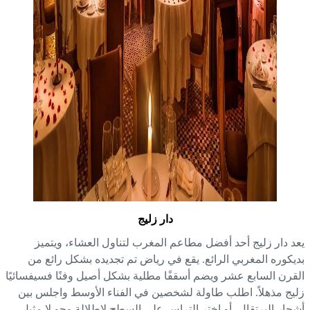
دار زليج
د دار زليج أحد أفضل مطاعم المغرب لتناول العشاء، ويتميز
يكوره المغربي الرائع. يقع في رياض تم تجديده بشكل رائع من
قرن السابع عشر ويضم أسقفًا مطلية بشكل أصيل وفنًا فسيفسائيًا
يج مذهلاً. اطلب طاولة لشخصين في الفناء الأوسط واجلس بين
جار البرتقال، أو اختر التراس على السطح لإطلالة وجو لا مثيل