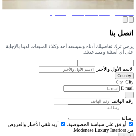
اث مصنوع حسب الطلب للمنازل الفاخرة
صل بنا
جى ترك تفاصيلك أدناه وسيسعد أحد وكلاء المبيعات لدينا بالإجابة
ى أي أسئلة ومساعدتك.
اسم الأول والأخير
Countr
Ci
E-ma
..
م الهاتف
الة
أوافق على سياسة الخصوصية.
أريد تلقي الأخبار والعروض
Modenese Luxur.