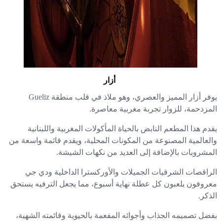
أزار
يوفر أزار المميز والعصري، وهو ملاذ في قلب منطقة Gueliz
مزدحمة، للزوار تجربة مغربية معاصرة.
دم هذا المطعم النابض بالحياة المأكولات المغربية واللبنانية
لعالمية المصنوعة من المكونات المحلية، ويقدم قائمة واسعة من
مشروبات بالإضافة إلى العديد من نكهات الشيشة.
راقصات الشرقيات الجميلات والأوركسترا الداخلية ودي جي
روفون يلعبون كل عطلة نهاية أسبوع، مما يجعل الترفيه يستحق
ذكر.
ضل تصميمه الجذاب وأجوائه المفعمة بالحيوية وقائمته الشهية،