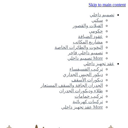
Skip to main conte
تصميم داخلي
سكني
الفيلات والقصور
حكومي
عقود الضيافة
مشاريع المكاتب
اليخوت والطائرات الخاصة
تصميم داخلي فاخر
More تصميم داخلي
عقد تجهيز داخلي
تركيب الفسيفساء
ديكور الجبس الجداري
ديكورات الأسقف
الجدران الجافة والسقف المستعار
طلاء وديكورات الجدران
تركيب حمامات
تركيبات كهربائية
More عقد تجهيز داخلي