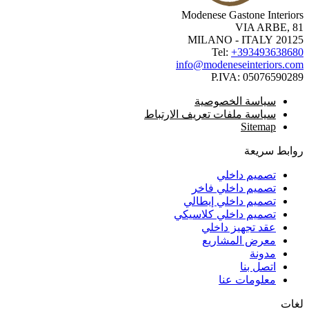
Modenese Gastone Interio
VIA ARBE, 
20125 MILANO -
Tel:
+3934936386
info@modeneseinteriors.c
P.IVA:
050765902
سياسة الخصوصية
سياسة ملفات تعريف الارتباط
Sitemap
ابط سريعة
تصميم داخلي
تصميم داخلي فاخر
تصميم داخلي إيطالي
تصميم داخلي كلاسيكي
عقد تجهيز داخلي
معرض المشاريع
مدونة
اتصل بنا
معلومات عنا
ات