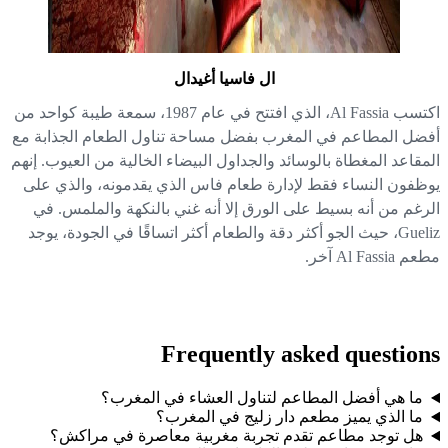
ال فاسيا أغيدال
اكتسب Al Fassia، الذي افتتح في عام 1987، سمعة طيبة كواحد من
ضل المطاعم في المغرب بفضل مساحة تناول الطعام الجذابة مع
مقاعد المغطاة بالوسائد والجداول البيضاء الخالية من العيوب. إنهم
ظفون النساء فقط لإدارة طعام فاس الذي يقدمونه، والذي على
رغم من أنه بسيط على الورق إلا أنه غني بالنكهة والملمس. في
Gueliz، حيث الجو أكثر دقة والطعام أكثر اتساقًا في الجودة، يوجد
Al Fassi آخر.
Frequently asked questio
ما هي أفضل المطاعم لتناول العشاء في المغرب؟
ما الذي يميز مطعم دار زليج في المغرب؟
هل توجد مطاعم تقدم تجربة مغربية معاصرة في مراكش؟