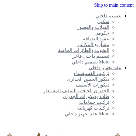
Skip to main content
تصميم داخلي
سكني
الفيلات والقصور
حكومي
عقود الضيافة
مشاريع المكاتب
اليخوت والطائرات الخاصة
تصميم داخلي فاخر
More تصميم داخلي
عقد تجهيز داخلي
تركيب الفسيفساء
ديكور الجبس الجداري
ديكورات الأسقف
الجدران الجافة والسقف المستعار
طلاء وديكورات الجدران
تركيب حمامات
تركيبات كهربائية
More عقد تجهيز داخلي