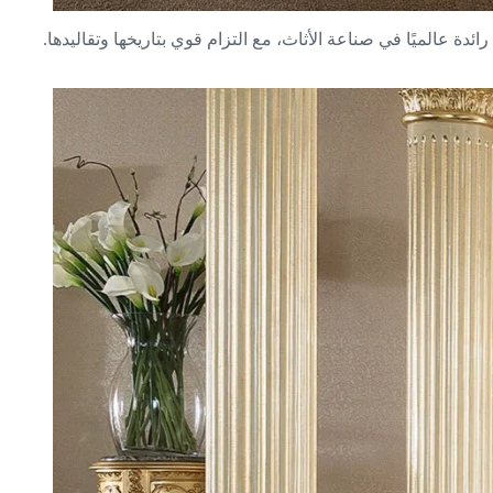
بية أثاث المؤلف من أفضل الحرفيين الإيطاليين في جميع أنحاء العالم. لا تزال شركة Modenese Luxury Interiors شركة رائدة عالميًا في صناعة الأثاث، مع التزام قوي بتاريخها وتقاليدها.