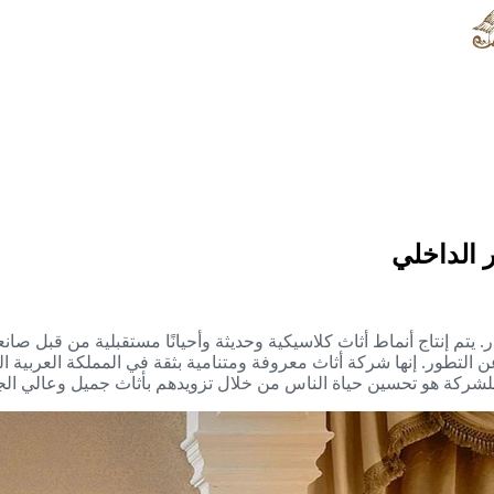
 الداخلي
ر. يتم إنتاج أنماط أثاث كلاسيكية وحديثة وأحيانًا مستقبلية من قبل ص
يم الديكور الداخلي، لا تتوقف شركة Modenese Luxury Interiors عن التطور. إنها شركة أثاث معروفة ومتنا
ئيسي للشركة هو تحسين حياة الناس من خلال تزويدهم بأثاث جميل وعالي ا