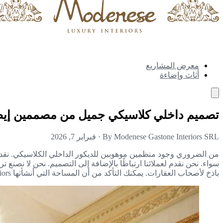
معرض المشاريع
أثاث وإضاءة
تصميم داخلي كلاسيكي جميل من مصممين إيط
By Modenese Gastone Interiors SRL
·
فبراير 7, 2026
من الضروري وجود منظمين موهوبين للديكور الداخلي الكلاسيكي. نقدم 
سواء. نحن نقدم لعملائنا ارتباطًا بالإضافة إلى التصميم. نحن لا نصنع
باذخ لأصحاب العقارات. يمكنك التأكد من أن المساحة التي أنشأتها Modenese Luxury Interiors ستكون فخمة وأنيقة، ولكنها أيضًا مريحة وعملية.