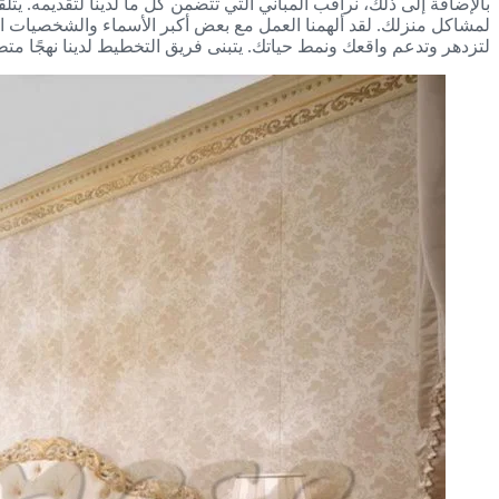
بالإضافة إلى ذلك، نراقب المباني التي تتضمن كل ما لدينا لتقديمه. يتل
لمشاكل منزلك. لقد ألهمنا العمل مع بعض أكبر الأسماء والشخصيات البار
لتزدهر وتدعم واقعك ونمط حياتك. يتبنى فريق التخطيط لدينا نهجًا متطو