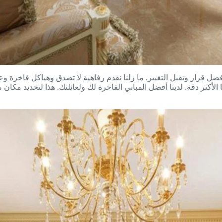
Mod تتميز بزخارف باذخة. اتخذ أفضل قرار وتقبل التغيير. ما زلنا نقدم رفاهية لا تصدق 
نا الأكثر دقة. لدينا أفضل المباني الفاخرة لك ولعائلتك. هذا لتحديد 