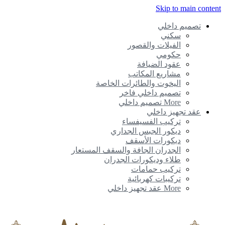
Skip to main content
تصميم داخلي
سكني
الفيلات والقصور
حكومي
عقود الضيافة
مشاريع المكاتب
اليخوت والطائرات الخاصة
تصميم داخلي فاخر
More تصميم داخلي
عقد تجهيز داخلي
تركيب الفسيفساء
ديكور الجبس الجداري
ديكورات الأسقف
الجدران الجافة والسقف المستعار
طلاء وديكورات الجدران
تركيب حمامات
تركيبات كهربائية
More عقد تجهيز داخلي