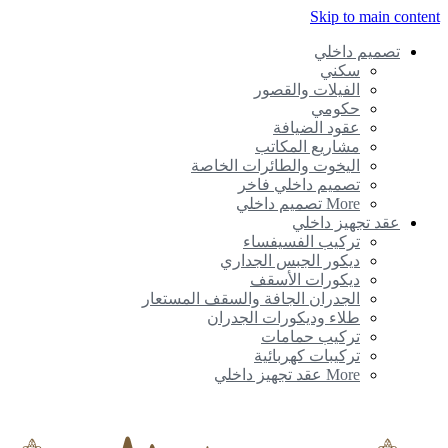
Skip to main content
تصميم داخلي
سكني
الفيلات والقصور
حكومي
عقود الضيافة
مشاريع المكاتب
اليخوت والطائرات الخاصة
تصميم داخلي فاخر
More تصميم داخلي
عقد تجهيز داخلي
تركيب الفسيفساء
ديكور الجبس الجداري
ديكورات الأسقف
الجدران الجافة والسقف المستعار
طلاء وديكورات الجدران
تركيب حمامات
تركيبات كهربائية
More عقد تجهيز داخلي