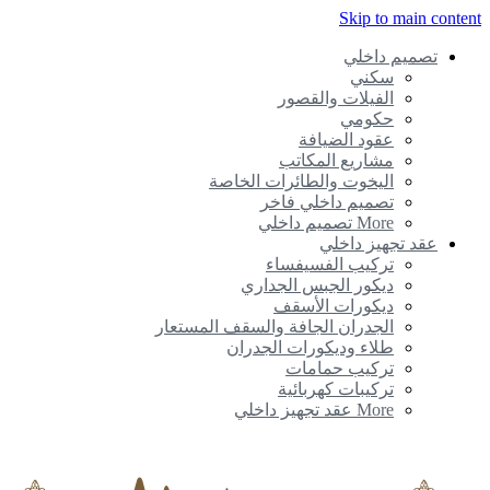
Skip to main content
تصميم داخلي
سكني
الفيلات والقصور
حكومي
عقود الضيافة
مشاريع المكاتب
اليخوت والطائرات الخاصة
تصميم داخلي فاخر
More تصميم داخلي
عقد تجهيز داخلي
تركيب الفسيفساء
ديكور الجبس الجداري
ديكورات الأسقف
الجدران الجافة والسقف المستعار
طلاء وديكورات الجدران
تركيب حمامات
تركيبات كهربائية
More عقد تجهيز داخلي