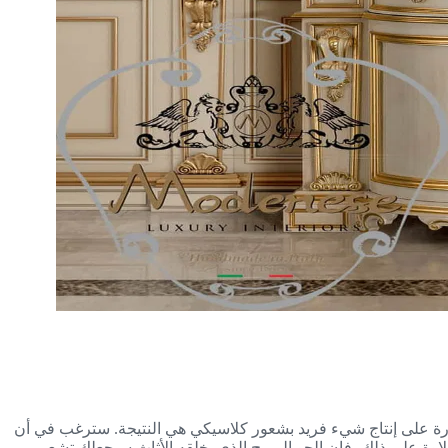
لقدرة على إنتاج شيء فريد بشعور كلاسيكي هي النتيجة. سترغب في أن
علاوة على ذلك، فإن الجو المريح الذي يخلقه الأثاث سيجعلك تشعر