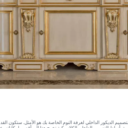
ي لتصميم الديكور الداخلي لغرفة النوم الخاصة بك هو الأمثل. ستكون ا
سية. أنماط التصميم الداخلي الكلاسيكية تخرج هذا إلى أقصى إمكاناته. 