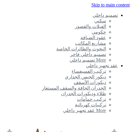
Skip to main content
تصميم داخلي
سكني
الفيلات والقصور
حكومي
عقود الضيافة
مشاريع المكاتب
اليخوت والطائرات الخاصة
تصميم داخلي فاخر
More تصميم داخلي
عقد تجهيز داخلي
تركيب الفسيفساء
ديكور الجبس الجداري
ديكورات الأسقف
الجدران الجافة والسقف المستعار
طلاء وديكورات الجدران
تركيب حمامات
تركيبات كهربائية
More عقد تجهيز داخلي